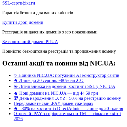
SSL-сертифікати
Гарантія безпеки для ваших клієнтів
Купити дроп-домени
Реєстрація видалених доменів з seo показниками
Безкоштовний домен .PP.UA
Повністю безкоштовна реєстрація та продовження домену
Останні акції та новини від NIC.UA:
✨ Новинка NIC.UA: потужний AI-конструктор сайтів
🔥 Лише до 20 серпня: −80% на .CO
☀️ Літня знижка на домени, хостинг і SSL у NIC.UA
🔥 Нові домени на NIC.UA — від 44,59 грн
🎁 День народження .XYZ: -50% на реєстрацію домену
Передзамовте свій .PAY домен уже зараз
🔥 –30% на хостинг із DirectAdmin — лише до 20 травня
Отримай .PAY за пріоритетом по ТМ — тільки в квітні
2026